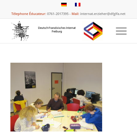
Télephone Éducateur:
0761-2017395 -
Mail:
internat.erzieher@dfglfa.net