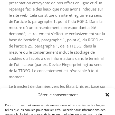
présentation attrayante de nos offres en ligne et d’un
repérage facile des lieux que nous avons indiqués sur
le site web. Cela constitue un intérêt légitime au sens
de l’article 6, paragraphe 1, point f) du RGPD. Dans la
mesure où un consentement correspondant a été
demandé, le traitement s’effectue exclusivement sur la
base de l’article 6, paragraphe 1, point a), du RGPD et
de l’article 25, paragraphe 1, de la TTDSG, dans la
mesure où le consentement inclut le stockage de
cookies ou l’accès à des informations dans le terminal
de l’utilisateur (par ex. Device-Fingerprinting) au sens
de la TTDSG. Le consentement est révocable à tout
moment.
Le transfert de données vers les États-Unis est basé sur
les clauses contractuelles standard de la Commission
Gérer le consentement
européenne. Vous trouverez des détails ici :
https://privacy.google.com/businesses/gdprcontrollerterms
Pour offrir les meilleures expériences, nous utilisons des technologies
telles que les cookies pour stocker et/ou accéder aux informations des
et
appareils. Le fait de consentir à ces technologies nous permettra de