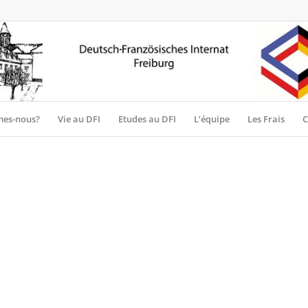
es-nous?
Vie au DFI
Etudes au DFI
L’équipe
Les Frais
C