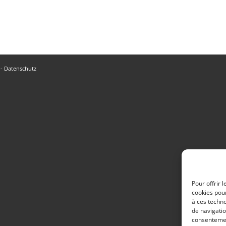
-
Datenschutz
Pour offrir 
cookies pour
à ces techn
de navigatio
consentement