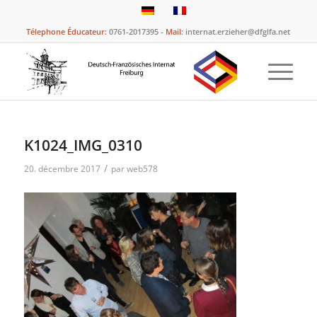
Télephone Éducateur:
0761-2017395 -
Mail:
internat.erzieher@dfglfa.net
K1024_IMG_0310
/
20. décembre 2017
par
web578