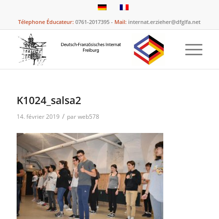
Télephone Éducateur:
0761-2017395 -
Mail:
internat.erzieher@dfglfa.net
K1024_salsa2
/
14. février 2019
par
web578