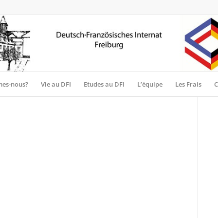
es-nous?
Vie au DFI
Etudes au DFI
L’équipe
Les Frais
C