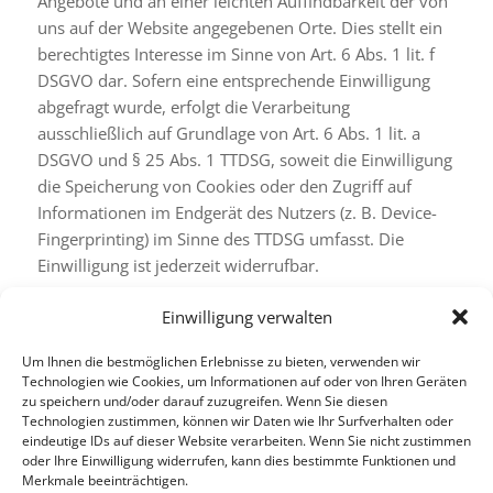
Angebote und an einer leichten Auffindbarkeit der von
uns auf der Website angegebenen Orte. Dies stellt ein
berechtigtes Interesse im Sinne von Art. 6 Abs. 1 lit. f
DSGVO dar. Sofern eine entsprechende Einwilligung
abgefragt wurde, erfolgt die Verarbeitung
ausschließlich auf Grundlage von Art. 6 Abs. 1 lit. a
DSGVO und § 25 Abs. 1 TTDSG, soweit die Einwilligung
die Speicherung von Cookies oder den Zugriff auf
Informationen im Endgerät des Nutzers (z. B. Device-
Fingerprinting) im Sinne des TTDSG umfasst. Die
Einwilligung ist jederzeit widerrufbar.
Die Datenübertragung in die USA wird auf die
Einwilligung verwalten
Standardvertragsklauseln der EU-Kommission gestützt.
Details finden Sie hier:
Um Ihnen die bestmöglichen Erlebnisse zu bieten, verwenden wir
Technologien wie Cookies, um Informationen auf oder von Ihren Geräten
https://privacy.google.com/businesses/gdprcontrollerterms
zu speichern und/oder darauf zuzugreifen. Wenn Sie diesen
und
Technologien zustimmen, können wir Daten wie Ihr Surfverhalten oder
https://privacy.google.com/businesses/gdprcontrollerterms/
eindeutige IDs auf dieser Website verarbeiten. Wenn Sie nicht zustimmen
oder Ihre Einwilligung widerrufen, kann dies bestimmte Funktionen und
Mehr Informationen zum Umgang mit Nutzerdaten
Merkmale beeinträchtigen.