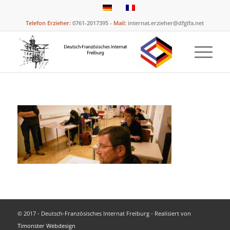
Telefon Erzieher:
0761-2017395 -
Mail:
internat.erzieher@dfglfa.net
© 2017 - Deutsch-Französisches Internat Freiburg - Realisiert von
Timonster Webdesign