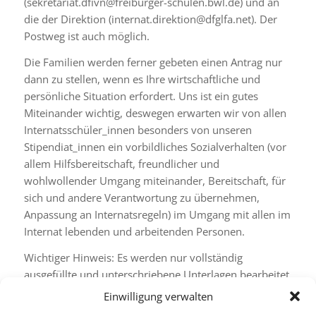
(sekretariat.dfivn@freiburger-schulen.bwl.de) und an
die der Direktion (internat.direktion@dfglfa.net). Der
Postweg ist auch möglich.
Die Familien werden ferner gebeten einen Antrag nur
dann zu stellen, wenn es Ihre wirtschaftliche und
persönliche Situation erfordert. Uns ist ein gutes
Miteinander wichtig, deswegen erwarten wir von allen
Internatsschüler_innen besonders von unseren
Stipendiat_innen ein vorbildliches Sozialverhalten (vor
allem Hilfsbereitschaft, freundlicher und
wohlwollender Umgang miteinander, Bereitschaft, für
sich und andere Verantwortung zu übernehmen,
Anpassung an Internatsregeln) im Umgang mit allen im
Internat lebenden und arbeitenden Personen.
Wichtiger Hinweis: Es werden nur vollständig
ausgefüllte und unterschriebene Unterlagen bearbeitet.
Bitte beachten Sie ferner, dass das Stipendium
Einwilligung verwalten
JÄHRLICH IMMER NEU BEANTRAGT WERDEN muss.