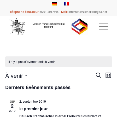
Télephone Éducateur:
0761-2017395 -
Mail:
internat.erzieher@dfglfa.net
Il n’y a pas d’évènements à venir.
Reche
Nav
À venir
Recherche
Liste
de
et
Sélectionnez
vue
Derniers Évènements passés
naviga
une
Évè
date.
de
2. septembre 2019
SEP
vues
2
le premier jour
2019
Évène
Deutsch Französischer Internat Freiburg
Klosterplatz 2a ,