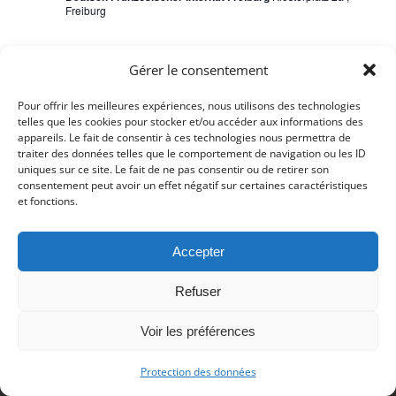
Freiburg
12. septembre 2018
SEP
12
Gérer le consentement
journée d’integration
2018
Pour offrir les meilleures expériences, nous utilisons des technologies
telles que les cookies pour stocker et/ou accéder aux informations des
3. septembre 2018
SEP
appareils. Le fait de consentir à ces technologies nous permettra de
3
invitation bienvenu 2018
traiter des données telles que le comportement de navigation ou les ID
2018
uniques sur ce site. Le fait de ne pas consentir ou de retirer son
consentement peut avoir un effet négatif sur certaines caractéristiques
et fonctions.
Accepter
Refuser
© Copyright 2017 - Deutsch Französischer Internat Freiburg -
Impressum
-
Datenschutz
Voir les préférences
Impressum
Datenschutzerklärung
Protection des données