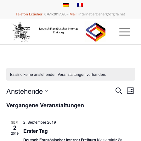
Telefon Erzieher:
0761-2017395 -
Mail:
internat.erzieher@dfglfa.net
Es sind keine anstehenden Veranstaltungen vorhanden.
Verans
Ver
Anstehende
Suche
Liste
Ans
Suche
Datum
Nav
Vergangene Veranstaltungen
und
wählen.
Ansich
2. September 2019
SEP.
Naviga
2
Erster Tag
2019
Deutsch Französischer Internat Freiburg
Klosterplatz 2a,