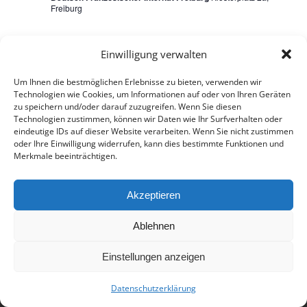
Freiburg
12. September 2018
SEP.
12
Einwilligung verwalten
Ausflug Integrationstag
2018
Um Ihnen die bestmöglichen Erlebnisse zu bieten, verwenden wir
Technologien wie Cookies, um Informationen auf oder von Ihren Geräten
3. September 2018
SEP.
zu speichern und/oder darauf zuzugreifen. Wenn Sie diesen
3
Einladung zum 1. Internatstag
Technologien zustimmen, können wir Daten wie Ihr Surfverhalten oder
2018
eindeutige IDs auf dieser Website verarbeiten. Wenn Sie nicht zustimmen
oder Ihre Einwilligung widerrufen, kann dies bestimmte Funktionen und
Merkmale beeinträchtigen.
Akzeptieren
Ablehnen
© 2017 - Deutsch-Französisches Internat Freiburg - Realisiert von
Timonster Webdesign
Einstellungen anzeigen
Impressum
Datenschutzerklärung
Datenschutzerklärung