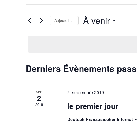
navigation
clé.
de
Rechercher
À venir
Aujourd’hui
Évènements
vues
par
Sélectionnez
Évènements
mot-
une
clé.
date.
Derniers Évènements pas
SEP
2. septembre 2019
2
le premier jour
2019
Deutsch Französischer Internat 