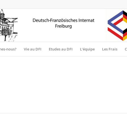
es-nous?
Vie au DFI
Etudes au DFI
L’équipe
Les Frais
C