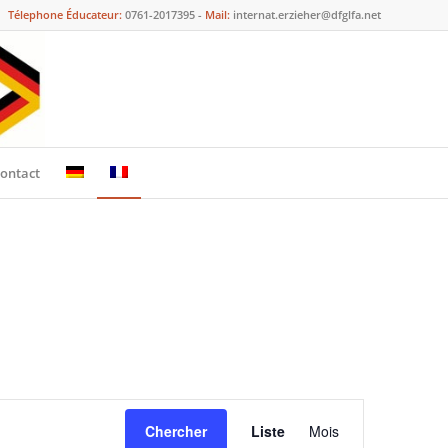
Télephone Éducateur:
0761-2017395 -
Mail:
internat.erzieher@dfglfa.net
ontact
Navigation
de
Chercher
Liste
Mois