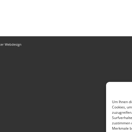
ter Webdesign
Um Ihnen di
Cookies, um
zuzugreifen
Surfverhalte
zustimmen o
Merkmale be