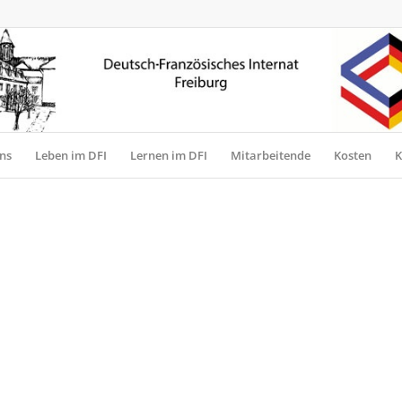
ns
Leben im DFI
Lernen im DFI
Mitarbeitende
Kosten
K