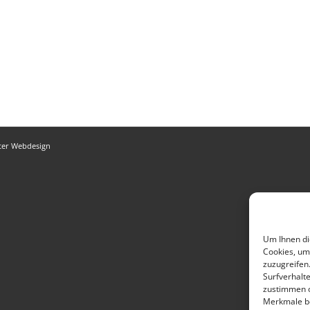
ter Webdesign
Um Ihnen di
Cookies, um
zuzugreifen
Surfverhalte
zustimmen o
Merkmale be