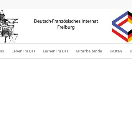
ns
Leben im DFI
Lernen im DFI
Mitarbeitende
Kosten
K