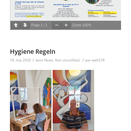
Page
1
/
1
Zoom
100%
Hygiene Regeln
/
/
18. mai 2020
dans
News
,
Non classifié(e)
par
web578