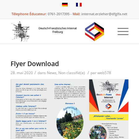
Télephone Éducateur:
0761-2017395 -
Mail:
internat.erzieher@dfglfa.net
Flyer Download
/
/
28. mai 2020
dans
News
,
Non classifié(e)
par
web578