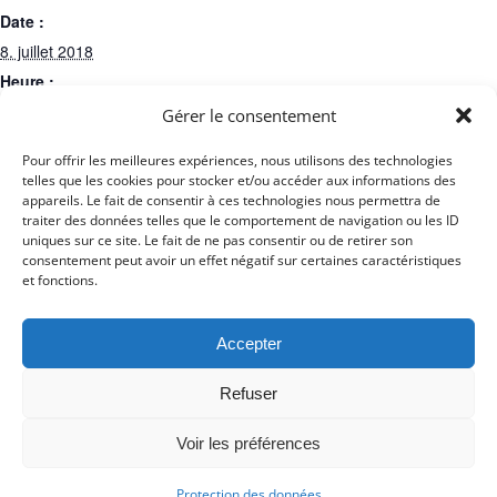
Date :
8. juillet 2018
Heure :
0:00 - 23:59
Gérer le consentement
Catégories d’Évènement:
Pour offrir les meilleures expériences, nous utilisons des technologies
Feier
,
Termine
telles que les cookies pour stocker et/ou accéder aux informations des
appareils. Le fait de consentir à ces technologies nous permettra de
traiter des données telles que le comportement de navigation ou les ID
uniques sur ce site. Le fait de ne pas consentir ou de retirer son
consentement peut avoir un effet négatif sur certaines caractéristiques
Ajouter au calendrier
et fonctions.
Accepter
Naviguer dans les évènements
Refuser
Voir les préférences
© Copyright 2017 - Deutsch Französischer Internat Freiburg -
Impressum
-
Datenschutz
Protection des données