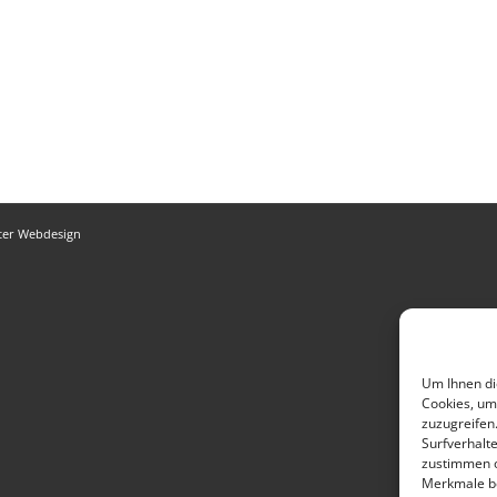
ter Webdesign
Um Ihnen di
Cookies, um
zuzugreifen
Surfverhalte
zustimmen o
Merkmale be