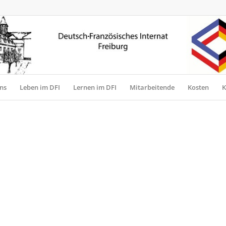
ns
Leben im DFI
Lernen im DFI
Mitarbeitende
Kosten
K