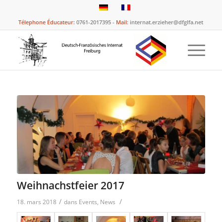
Télephone Éducateur:
0761-2017395 -
Mail:
internat.erzieher@dfglfa.net
Weihnachstfeier 2017
/
/
18. mars 2018
dans
Events
,
News