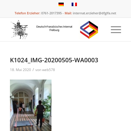
Telefon Erzieher:
0761-2017395 -
Mail:
internat.erzieher@dfglfa.net
K1024_IMG-20200505-WA0003
/
18. Mai 2020
von
web578