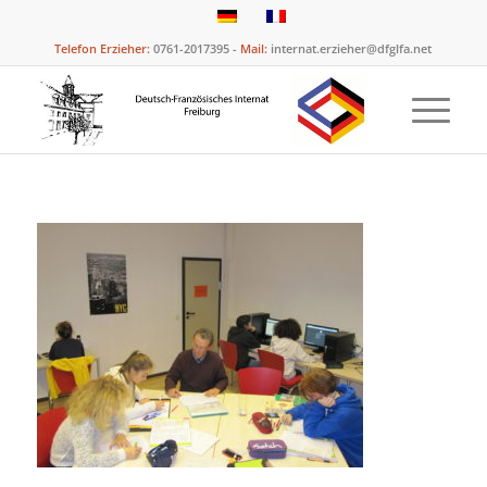
Telefon Erzieher:
0761-2017395 -
Mail:
internat.erzieher@dfglfa.net