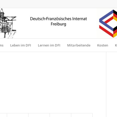
ns
Leben im DFI
Lernen im DFI
Mitarbeitende
Kosten
K