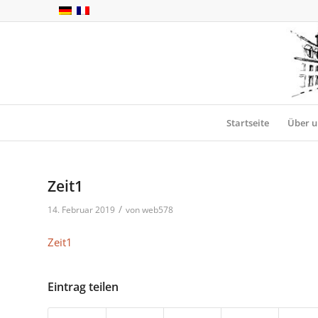
Startseite
Über u
Zeit1
/
14. Februar 2019
von
web578
Zeit1
Eintrag teilen