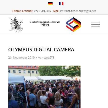
Telefon Erzieher:
0761-2017395 -
Mail:
internat.erzieher@dfglfa.net
OLYMPUS DIGITAL CAMERA
/
26. November 2019
von
web578