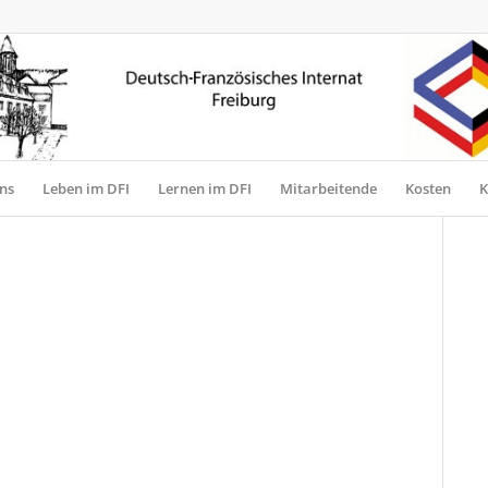
ns
Leben im DFI
Lernen im DFI
Mitarbeitende
Kosten
K