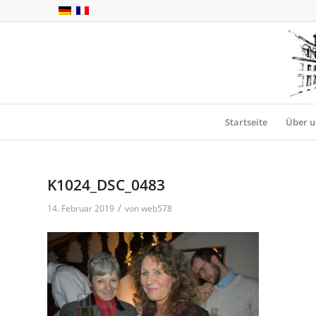
Startseite
Über u
K1024_DSC_0483
/
14. Februar 2019
von
web578