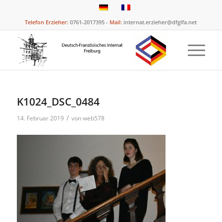
Telefon Erzieher:
0761-2017395 -
Mail:
internat.erzieher@dfglfa.net
K1024_DSC_0484
/
14. Februar 2019
von
web578