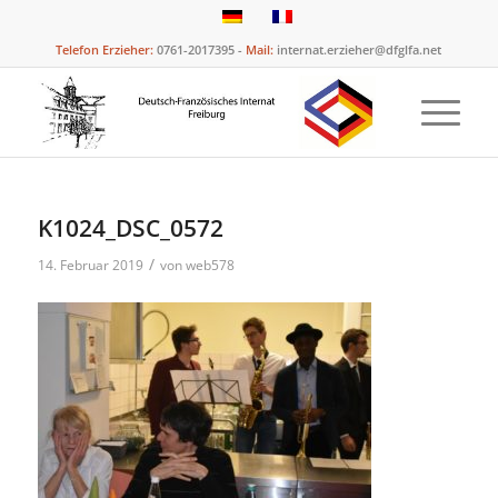
Telefon Erzieher:
0761-2017395 -
Mail:
internat.erzieher@dfglfa.net
K1024_DSC_0572
/
14. Februar 2019
von
web578