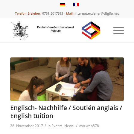
Telefon Erzieher:
0761-2017395 -
Mail:
internat.erzieher@dfglfa.net
Englisch- Nachhilfe / Soutién anglais /
English tuition
/
/
28. November 2017
in
Events
,
News
von
web578