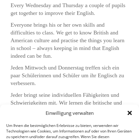
Every Wednesday and Thursday a couple of pupils
get together to improve their English.
Everyone brings his or her own skills and
difficulties to class. We get to know British and
American culture and practise the things you learn
in school – always keeping in mind that English
indeed can be fun.
Jeden Mittwoch und Donnerstag treffen sich ein
paar Schülerinnen und Schüler um ihr Englisch zu
verbessern.
Jeder bringt seine individuellen Fähigkeiten und
Schwierigkeiten mit. Wir lernen die britische und
amerikanische Kultur etwas kennen und üben, was
Einwilligung verwalten
in der Schule behandelt wird. Dabei vergessen wir
nicht, dass Englisch tatsächlich Spaß machen kann.
Um Ihnen die bestmöglichen Erlebnisse zu bieten, verwenden wir
Technologien wie Cookies, um Informationen auf oder von Ihren Geräten
zu speichern und/oder darauf zuzugreifen. Wenn Sie diesen