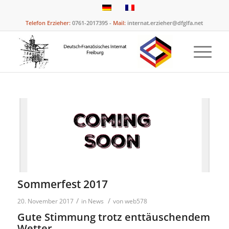
Telefon Erzieher:
0761-2017395 -
Mail:
internat.erzieher@dfglfa.net
Sommerfest 2017
/
/
20. November 2017
in
News
von
web578
Gute Stimmung trotz enttäuschendem
Wetter